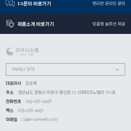
1:1문의 바로가기
편리한 온라인 문의
제품소개 바로가기
맞춤형 솔루션 제공
FAMILY SITE
대표이사
강순옥
주소
경상남도 창원시 의창구 평산로 23 신화테크노밸리 701호
전화번호
055-256-4456
팩스
055-256-4457
이메일
cs@e-coreweb.co.kr