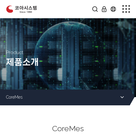
회사소개
사업분야
제품소개
Product
제품소개
연구개발
커뮤니티
CoreMes
인재채용
CoreMes